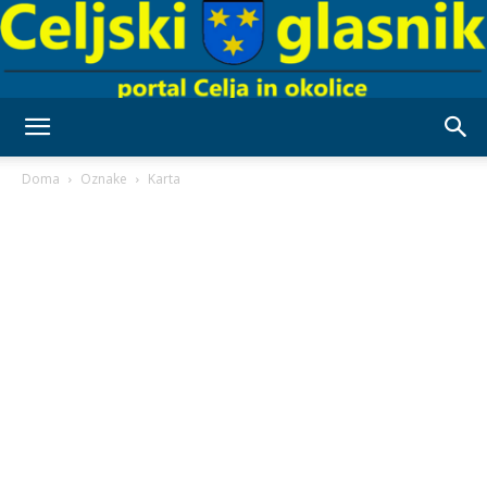
Celjski
Doma
Oznake
Karta
Glasnik