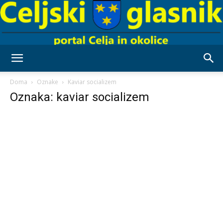
Celjski
Doma
Oznake
Kaviar socializem
Oznaka: kaviar socializem
Glasnik