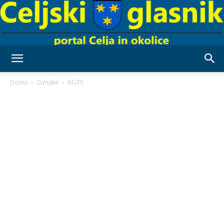
Celjski
Doma
Oznake
KGZS
Glasnik