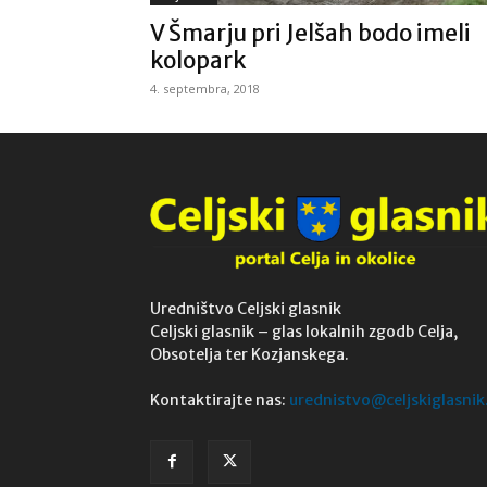
V Šmarju pri Jelšah bodo imeli
kolopark
4. septembra, 2018
Uredništvo Celjski glasnik
Celjski glasnik – glas lokalnih zgodb Celja,
Obsotelja ter Kozjanskega.
Kontaktirajte nas:
urednistvo@celjskiglasnik.