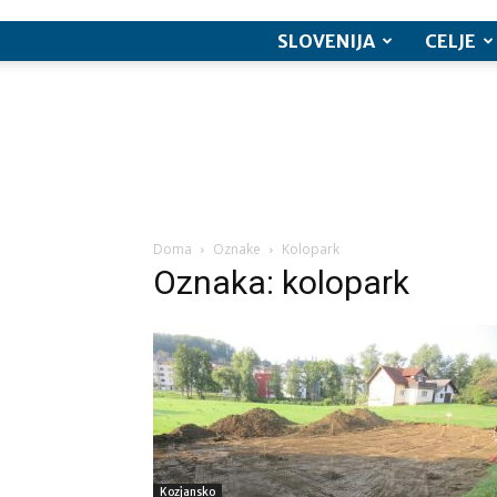
SLOVENIJA
CELJE
Doma
Oznake
Kolopark
Oznaka: kolopark
Kozjansko