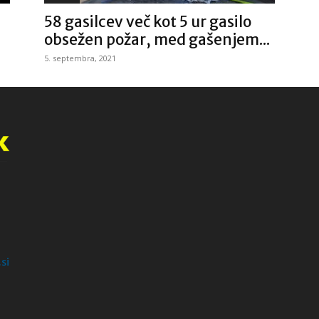
58 gasilcev več kot 5 ur gasilo
obsežen požar, med gašenjem...
5. septembra, 2021
si