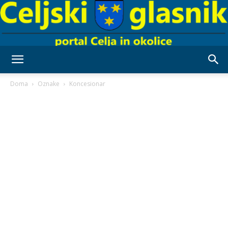
Celjski
Doma
Oznake
Koncesionar
Glasnik