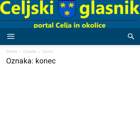
Celjski
Doma
Oznake
Konec
Oznaka: konec
Glasnik