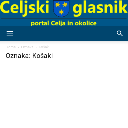
Celjski
Doma
Oznake
Košaki
Oznaka: Košaki
Glasnik