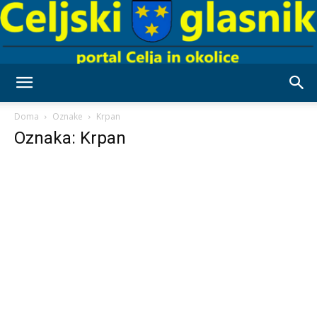
Celjski
Doma
Oznake
Krpan
Oznaka: Krpan
Glasnik