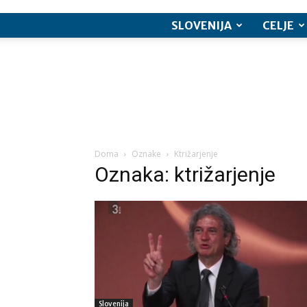
SLOVENIJA
CELJE
Doma
Oznake
Ktrižarjenje
Oznaka: ktrižarjenje
Slovenija