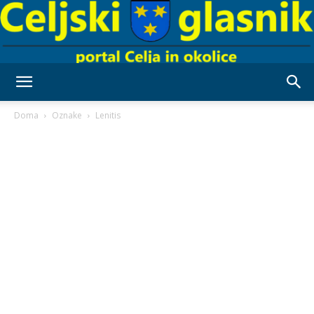
Celjski
Doma
Oznake
Lenitis
Glasnik