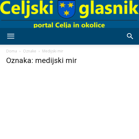
Celjski
Doma
Oznake
Medijski mir
Oznaka: medijski mir
Glasnik