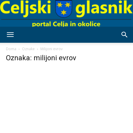
Celjski
Doma
Oznake
Milijoni evrov
Oznaka: milijoni evrov
Glasnik