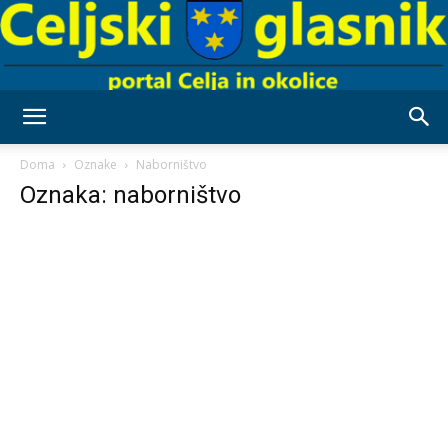
Celjski
Doma
Oznake
Naborništvo
Oznaka: naborništvo
Glasnik