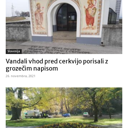
Slovenija
Vandali vhod pred cerkvijo porisali z
grozečim napisom
26. novembra, 2021