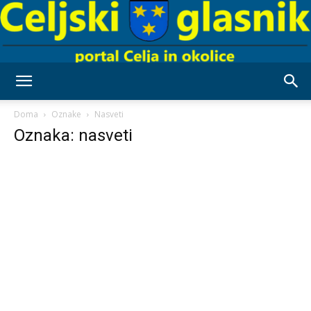
Celjski
Doma
Oznake
Nasveti
Oznaka: nasveti
Glasnik