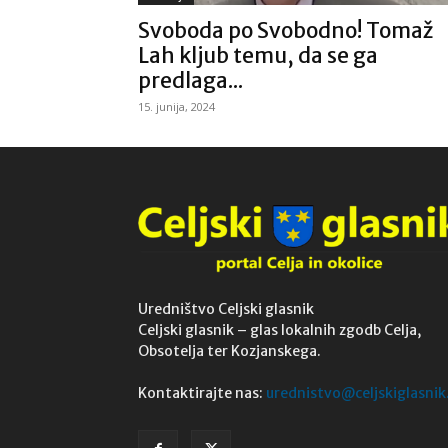
Svoboda po Svobodno! Tomaž
Lah kljub temu, da se ga
predlaga...
15. junija, 2024
Uredništvo Celjski glasnik
Celjski glasnik – glas lokalnih zgodb Celja,
Obsotelja ter Kozjanskega.
Kontaktirajte nas:
urednistvo@celjskiglasnik.