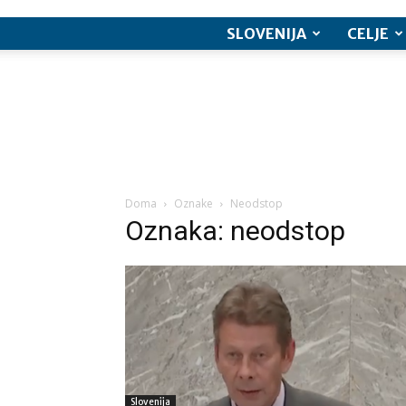
SLOVENIJA
CELJE
Doma
Oznake
Neodstop
Oznaka: neodstop
Slovenija