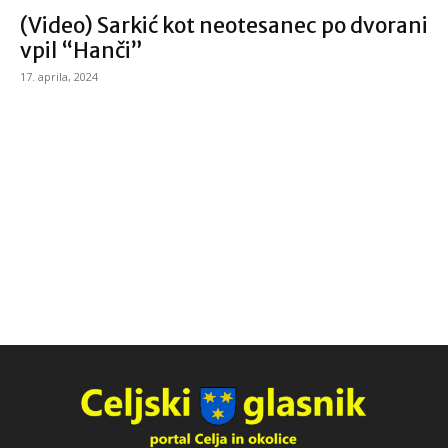
(Video) Sarkić kot neotesanec po dvorani
vpil “Hanči”
17. aprila, 2024