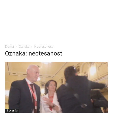
Doma
Oznake
Neotesanost
Oznaka: neotesanost
Slovenija