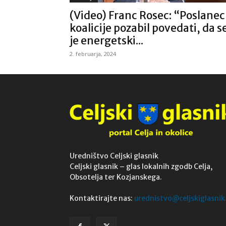
(Video) Franc Rosec: “Poslanec
koalicije pozabil povedati, da s
je energetski...
2. februarja, 2024
Uredništvo Celjski glasnik
Celjski glasnik – glas lokalnih zgodb Celja,
Obsotelja ter Kozjanskega.
Kontaktirajte nas:
urednistvo@celjskiglasnik.