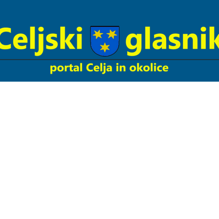
Celjski
Glasnik