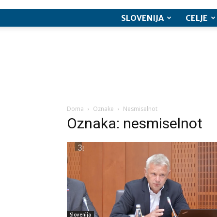
SLOVENIJA
CELJE
Doma
Oznake
Nesmiselnot
Oznaka: nesmiselnot
Slovenija