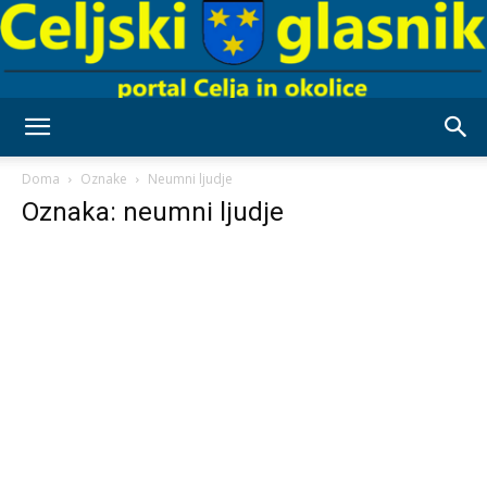
Celjski
Doma
Oznake
Neumni ljudje
Oznaka: neumni ljudje
Glasnik