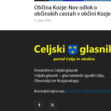
Občina Kozje: Nov odlok o
občinskih cestah v občini Kozje
3. julija, 2024
Uredništvo Celjski glasnik
Celjski glasnik – glas lokalnih zgodb Celja,
Obsotelja ter Kozjanskega.
Kontaktirajte nas:
urednistvo@celjskiglasnik.