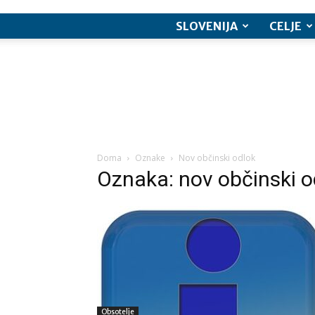
SLOVENIJA
CELJE
Doma
Oznake
Nov občinski odlok
Oznaka: nov občinski o
Obsotelje