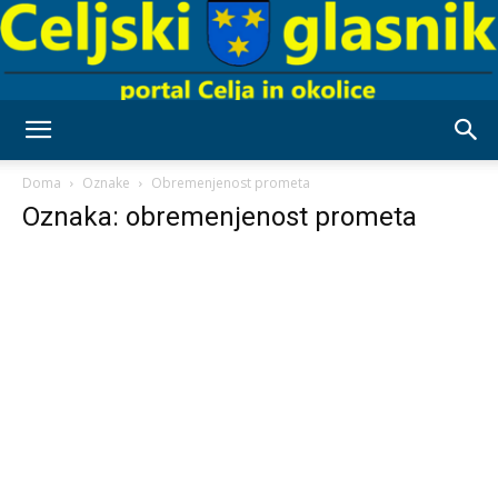
Celjski
Doma
Oznake
Obremenjenost prometa
Oznaka: obremenjenost prometa
Glasnik