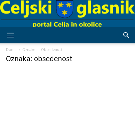
Celjski
Doma
Oznake
Obsedenost
Oznaka: obsedenost
Glasnik