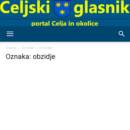
Celjski
Doma
Oznake
Obzidje
Oznaka: obzidje
Glasnik