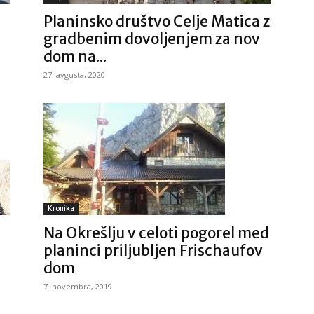
Planinsko društvo Celje Matica z
gradbenim dovoljenjem za nov
dom na...
27. avgusta, 2020
Kronika
Na Okrešlju v celoti pogorel med
planinci priljubljen Frischaufov
dom
7. novembra, 2019