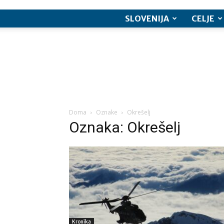
SLOVENIJA
CELJE
Doma
Oznake
Okrešelj
Oznaka: Okrešelj
Kronika