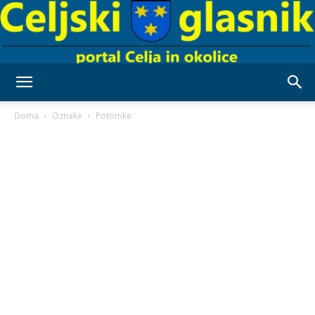
Celjski
Doma
Oznake
Potomke
Glasnik