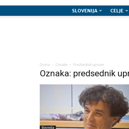
SLOVENIJA
CELJE
Doma
Oznake
Predsednik uprave
Oznaka: predsednik up
Slovenija