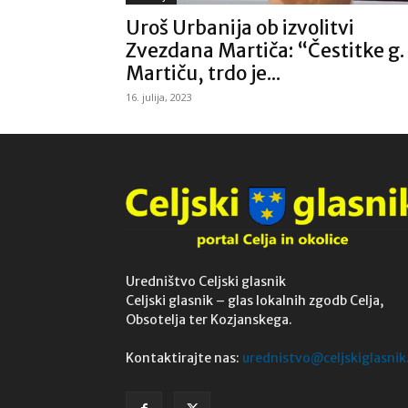
Uroš Urbanija ob izvolitvi
Zvezdana Martiča: “Čestitke g.
Martiču, trdo je...
16. julija, 2023
Uredništvo Celjski glasnik
Celjski glasnik – glas lokalnih zgodb Celja,
Obsotelja ter Kozjanskega.
Kontaktirajte nas:
urednistvo@celjskiglasnik.