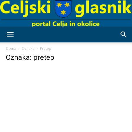
Celjski
Doma
Oznake
Pretep
Oznaka: pretep
Glasnik