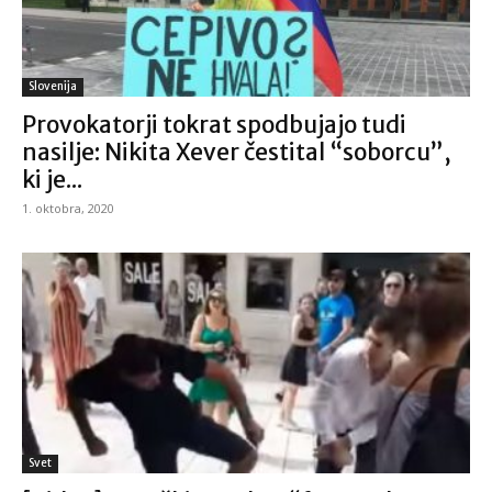
Slovenija
Provokatorji tokrat spodbujajo tudi
nasilje: Nikita Xever čestital “soborcu”,
ki je...
1. oktobra, 2020
Svet