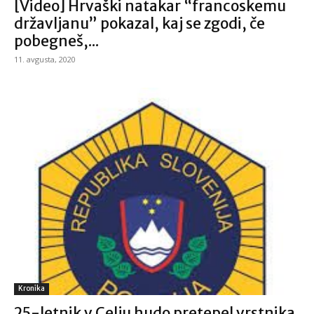
[Video] Hrvaški natakar “francoskemu
državljanu” pokazal, kaj se zgodi, če
pobegneš,...
11. avgusta, 2020
Kronika
25-letnik v Celju hudo pretepel vrstnika