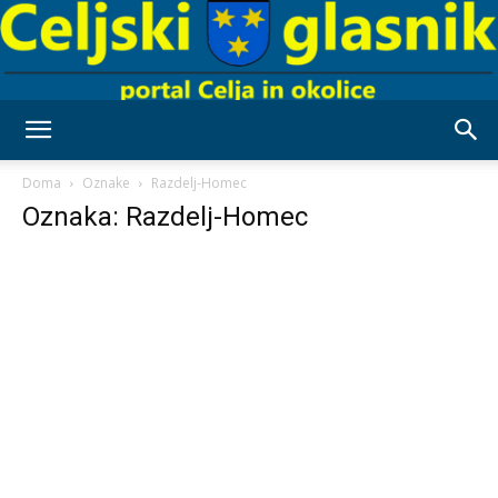
Celjski
Doma
Oznake
Razdelj-Homec
Oznaka: Razdelj-Homec
Glasnik