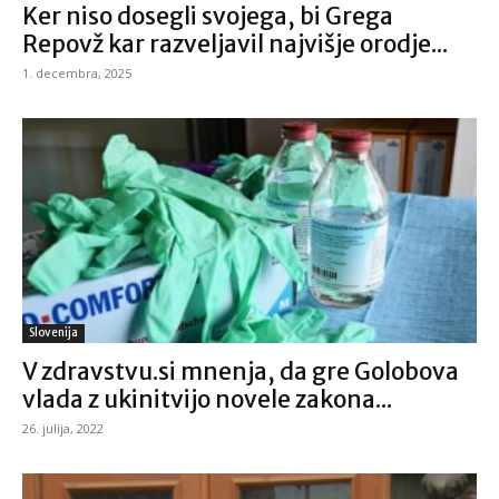
Ker niso dosegli svojega, bi Grega
Repovž kar razveljavil najvišje orodje...
1. decembra, 2025
Slovenija
V zdravstvu.si mnenja, da gre Golobova
vlada z ukinitvijo novele zakona...
26. julija, 2022