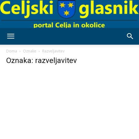
Celjski
Doma
Oznake
Razveljavitev
Oznaka: razveljavitev
Glasnik