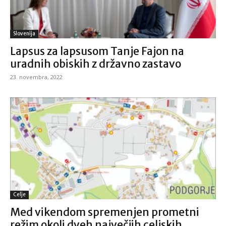
Slovenija
Lapsus za lapsusom Tanje Fajon na
uradnih obiskih z državno zastavo
23. novembra, 2022
Celje
Med vikendom spremenjen prometni
režim okoli dveh največjih celjskih