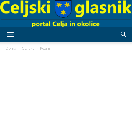
Celjski
Doma
Oznake
Režim
Glasnik