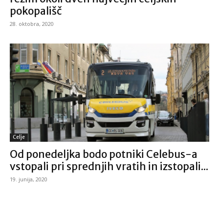
pokopališč
28. oktobra, 2020
Celje
Od ponedeljka bodo potniki Celebus-a
vstopali pri sprednjih vratih in izstopali...
19. junija, 2020