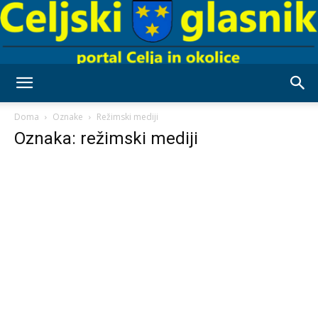
Celjski
Doma
Oznake
Režimski mediji
Oznaka: režimski mediji
Glasnik