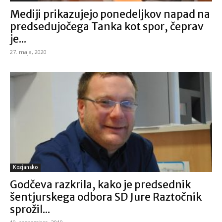
Mediji prikazujejo ponedeljkov napad na
predsedujočega Tanka kot spor, čeprav
je...
27. maja, 2020
Kozjansko
Godčeva razkrila, kako je predsednik
šentjurskega odbora SD Jure Raztočnik
sprožil...