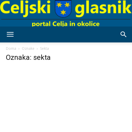
Celjski
Doma
Oznake
Sekta
Oznaka: sekta
Glasnik