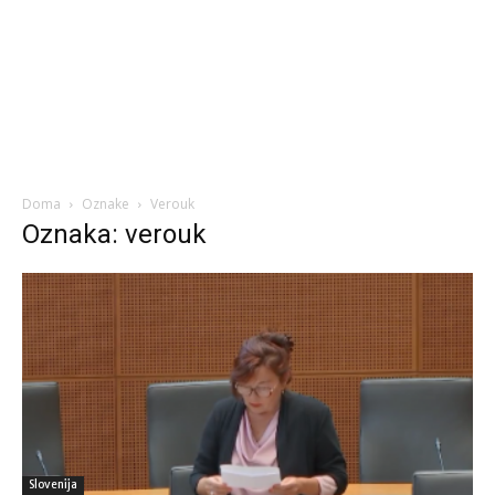
Doma
Oznake
Verouk
Oznaka: verouk
Slovenija