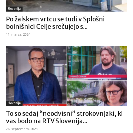
Slovenija
Po žalskem vrtcu se tudi v Splošni
bolnišnici Celje srečujejo s...
11. marca, 2024
Slovenija
To so sedaj “neodvisni” strokovnjaki, ki
vas bodo na RTV Slovenija...
26. septembra, 2023