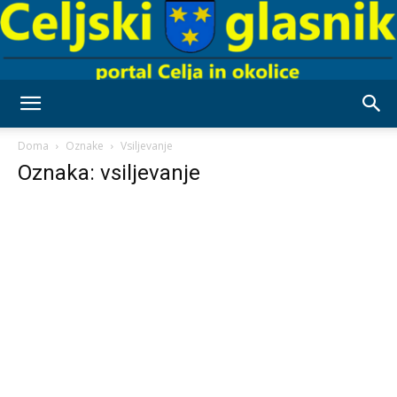
Celjski
Doma
Oznake
Vsiljevanje
Oznaka: vsiljevanje
Glasnik