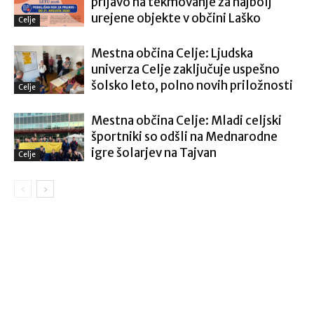
prijavo na tekmovanje za najbolj
urejene objekte v občini Laško
Celje
Mestna občina Celje: Ljudska
univerza Celje zaključuje uspešno
šolsko leto, polno novih priložnosti
Celje
Mestna občina Celje: Mladi celjski
športniki so odšli na Mednarodne
igre šolarjev na Tajvan
Celje