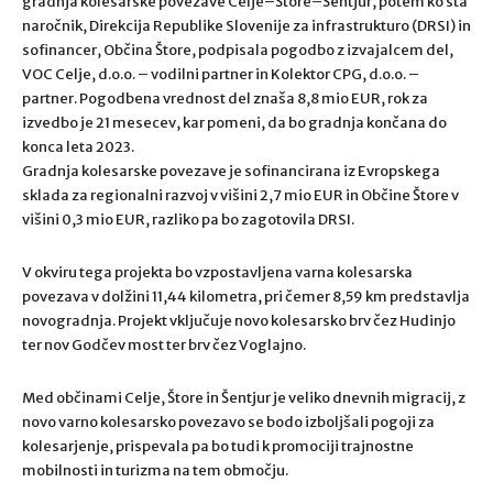
gradnja kolesarske povezave Celje–Štore–Šentjur, potem ko sta
naročnik, Direkcija Republike Slovenije za infrastrukturo (DRSI) in
sofinancer, Občina Štore, podpisala pogodbo z izvajalcem del,
VOC Celje, d.o.o. – vodilni partner in Kolektor CPG, d.o.o. –
partner. Pogodbena vrednost del znaša 8,8 mio EUR, rok za
izvedbo je 21 mesecev, kar pomeni, da bo gradnja končana do
konca leta 2023.
Gradnja kolesarske povezave je sofinancirana iz Evropskega
sklada za regionalni razvoj v višini 2,7 mio EUR in Občine Štore v
višini 0,3 mio EUR, razliko pa bo zagotovila DRSI.
V okviru tega projekta bo vzpostavljena varna kolesarska
povezava v dolžini 11,44 kilometra, pri čemer 8,59 km predstavlja
novogradnja. Projekt vključuje novo kolesarsko brv čez Hudinjo
ter nov Godčev most ter brv čez Voglajno.
Med občinami Celje, Štore in Šentjur je veliko dnevnih migracij, z
novo varno kolesarsko povezavo se bodo izboljšali pogoji za
kolesarjenje, prispevala pa bo tudi k promociji trajnostne
mobilnosti in turizma na tem območju.