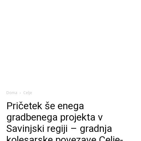
Doma
Celje
Pričetek še enega
gradbenega projekta v
Savinjski regiji – gradnja
kolesarske povezave Celje-