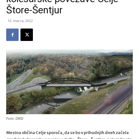
Štore-Šentjur
16. marca, 2022
Foto: DRSI
Mestna občina Celje sporoča, da se bo v prihodnjih dneh začela