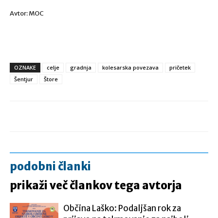
Avtor: MOC
OZNAKE
celje
gradnja
kolesarska povezava
pričetek
Šentjur
Štore
podobni članki
prikaži več člankov tega avtorja
Občina Laško: Podaljšan rok za