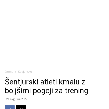
Doma
Kozjansko
Šentjurski atleti kmalu z
boljšimi pogoji za trening
19. avgusta, 2022