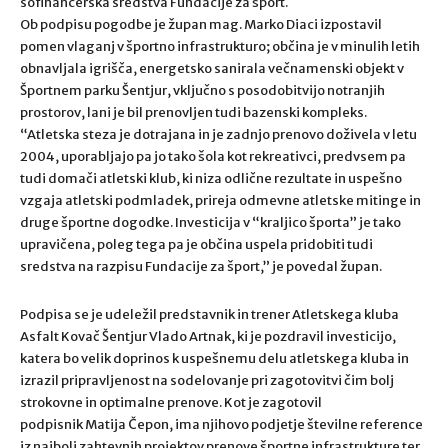
sofinancerska sredstva Fundacije za šport.
Ob podpisu pogodbe je župan mag. Marko Diaci izpostavil
pomen vlaganj v športno infrastrukturo; občina je v minulih letih
obnavljala igrišča, energetsko sanirala večnamenski objekt v
Športnem parku Šentjur, vključno s posodobitvijo notranjih
prostorov, lani je bil prenovljen tudi bazenski kompleks.
“Atletska steza je dotrajana in je zadnjo prenovo doživela v letu
2004, uporabljajo pa jo tako šola kot rekreativci, predvsem pa
tudi domači atletski klub, ki niza odlične rezultate in uspešno
vzgaja atletski podmladek, prireja odmevne atletske mitinge in
druge športne dogodke. Investicija v “kraljico športa” je tako
upravičena, poleg tega pa je občina uspela pridobiti tudi
sredstva na razpisu Fundacije za šport,” je povedal župan.
Podpisa se je udeležil predstavnik in trener Atletskega kluba
Asfalt Kovač Šentjur Vlado Artnak, ki je pozdravil investicijo,
katera bo velik doprinos k uspešnemu delu atletskega kluba in
izrazil pripravljenost na sodelovanje pri zagotovitvi čim bolj
strokovne in optimalne prenove. Kot je zagotovil
podpisnik Matija Čepon, ima njihovo podjetje številne reference
iz najbolj zahtevnih projektov prenove športne infrastrukture ter