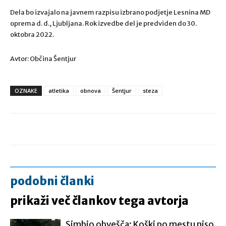
Dela bo izvajalo na javnem razpisu izbrano podjetje Lesnina MD
oprema d. d., Ljubljana. Rok izvedbe del je predviden do 30.
oktobra 2022.
Avtor: Občina Šentjur
OZNAKE
atletika
obnova
Šentjur
steza
podobni članki
prikaži več člankov tega avtorja
Simbio obvešča: Koški po mestu niso