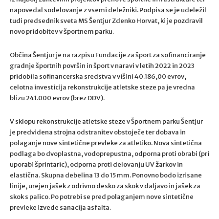
napovedal sodelovanje z vsemi deležniki. Podpisa se je udeležil
tudi predsednik sveta MS Šentjur Zdenko Horvat, ki je pozdravil
novo pridobitev v športnem parku.
Občina Šentjur je na razpisu Fundacije za šport za sofinanciranje
gradnje športnih površin in šport v naravi v letih 2022 in 2023
pridobila sofinancerska sredstva v višini 40.186,00 evrov,
celotna investicija rekonstrukcije atletske steze pa je vredna
blizu 241.000 evrov (brez DDV).
V sklopu rekonstrukcije atletske steze v Športnem parku Šentjur
je predvidena strojna odstranitev obstoječe ter dobava in
polaganje nove sintetične prevleke za atletiko. Nova sintetična
podlaga bo dvoplastna, vodoprepustna, odporna proti obrabi (pri
uporabi šprintaric), odporna proti delovanju UV žarkov in
elastična. Skupna debelina 13 do 15 mm. Ponovno bodo izrisane
linije, urejen jašek z odrivno desko za skok v daljavo in jašek za
skok s palico. Po potrebi se pred polaganjem nove sintetične
prevleke izvede sanacija asfalta.