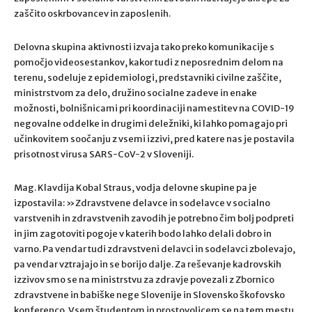
zaščito oskrbovancev in zaposlenih.
Delovna skupina aktivnosti izvaja tako preko komunikacije s
pomočjo videosestankov, kakor tudi z neposrednim delom na
terenu, sodeluje z epidemiologi, predstavniki civilne zaščite,
ministrstvom za delo, družino socialne zadeve in enake
možnosti, bolnišnicami pri koordinaciji namestitev na COVID-19
negovalne oddelke in drugimi deležniki, ki lahko pomagajo pri
učinkovitem soočanju z vsemi izzivi, pred katere nas je postavila
prisotnost virusa SARS-CoV-2 v Sloveniji.
Mag. Klavdija Kobal Straus, vodja delovne skupine pa je
izpostavila: »Zdravstvene delavce in sodelavce v socialno
varstvenih in zdravstvenih zavodih je potrebno čim bolj podpreti
in jim zagotoviti pogoje v katerih bodo lahko delali dobro in
varno. Pa vendar tudi zdravstveni delavci in sodelavci zbolevajo,
pa vendar vztrajajo in se borijo dalje. Za reševanje kadrovskih
izzivov smo se na ministrstvu za zdravje povezali z Zbornico
zdravstvene in babiške nege Slovenije in Slovensko škofovsko
konferenco. Vsem študentom in prostovoljcem se na tem mestu