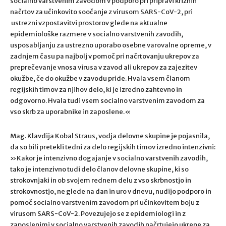
socialno varstvenim zavodom v podporo pri pripravi kriznih
načrtov za učinkovito soočanje z virusom SARS-CoV-2, pri
ustrezni vzpostavitvi prostorov glede na aktualne
epidemiološke razmere v socialno varstvenih zavodih,
usposabljanju za ustrezno uporabo osebne varovalne opreme, v
zadnjem času pa najbolj v pomoč pri načrtovanju ukrepov za
preprečevanje vnosa virusa v zavod ali ukrepov za zajezitev
okužbe, če do okužbe v zavodu pride. Hvala vsem članom
regijskih timov za njihov delo, ki je izredno zahtevno in
odgovorno. Hvala tudi vsem socialno varstvenim zavodom za
vso skrb za uporabnike in zaposlene.«
Mag. Klavdija Kobal Straus, vodja delovne skupine je pojasnila,
da so bili pretekli tedni za delo regijskih timov izredno intenzivni:
»Kakor je intenzivno dogajanje v socialno varstvenih zavodih,
tako je intenzivno tudi delo članov delovne skupine, ki so
strokovnjaki in ob svojem rednem delu z vso skrbnostjo in
strokovnostjo, ne glede na dan in uro v dnevu, nudijo podporo in
pomoč socialno varstvenim zavodom pri učinkovitem boju z
virusom SARS-CoV-2. Povezujejo se z epidemiologi in z
zaposlenimi v socialno varstvenih zavodih načrtujejo ukrepe za