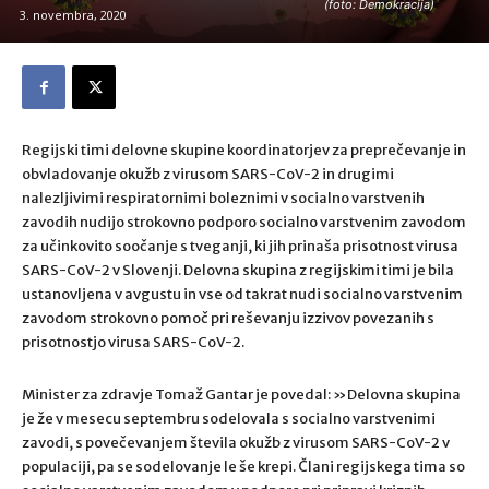
(foto: Demokracija)
3. novembra, 2020
Regijski timi delovne skupine koordinatorjev za preprečevanje in
obvladovanje okužb z virusom SARS-CoV-2 in drugimi
nalezljivimi respiratornimi boleznimi v socialno varstvenih
zavodih nudijo strokovno podporo socialno varstvenim zavodom
za učinkovito soočanje s tveganji, ki jih prinaša prisotnost virusa
SARS-CoV-2 v Slovenji. Delovna skupina z regijskimi timi je bila
ustanovljena v avgustu in vse od takrat nudi socialno varstvenim
zavodom strokovno pomoč pri reševanju izzivov povezanih s
prisotnostjo virusa SARS-CoV-2.
Minister za zdravje Tomaž Gantar je povedal: »Delovna skupina
je že v mesecu septembru sodelovala s socialno varstvenimi
zavodi, s povečevanjem števila okužb z virusom SARS-CoV-2 v
populaciji, pa se sodelovanje le še krepi. Člani regijskega tima so