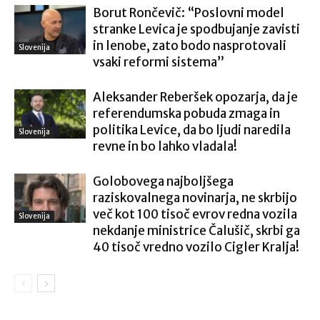
Borut Rončevič: “Poslovni model
stranke Levica je spodbujanje zavisti
in lenobe, zato bodo nasprotovali
Slovenija
vsaki reformi sistema”
Aleksander Reberšek opozarja, da je
referendumska pobuda zmaga in
politika Levice, da bo ljudi naredila
Slovenija
revne in bo lahko vladala!
Golobovega najboljšega
raziskovalnega novinarja, ne skrbijo
več kot 100 tisoč evrov redna vozila
Slovenija
nekdanje ministrice Čalušič, skrbi ga
40 tisoč vredno vozilo Cigler Kralja!