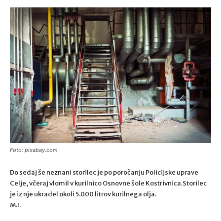
Foto: pixabay.com
Do sedaj še neznani storilec je po poročanju Policijske uprave
Celje, včeraj vlomil v kurilnico Osnovne šole Kostrivnica.Storilec
je iz nje ukradel okoli 5.000 litrov kurilnega olja.
M.I.