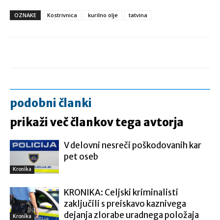
OZNAKE
Kostrivnica
kurilno olje
tatvina
podobni članki
prikaži več člankov tega avtorja
V delovni nesreči poškodovanih kar
pet oseb
Kronika
KRONIKA: Celjski kriminalisti
zaključili s preiskavo kaznivega
dejanja zlorabe uradnega položaja
Kronika