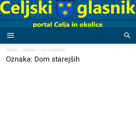
Celjski
Doma
Oznake
Dom starejših
Oznaka: Dom starejših
Glasnik