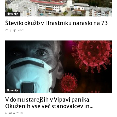
Slovenija
Število okužb v Hrastniku naraslo na 73
26. julija, 2020
Slovenija
V domu starejših v Vipavi panika.
Okuženih vse več stanovalcev in...
6. julija, 2020