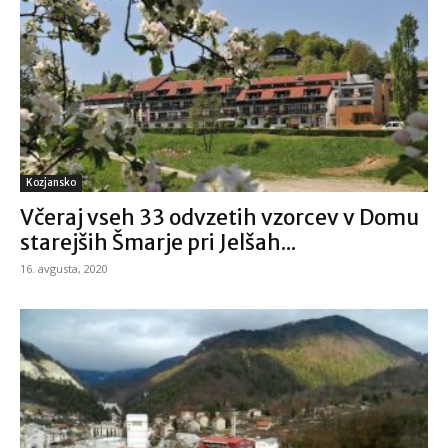
Kozjansko
Včeraj vseh 33 odvzetih vzorcev v Domu
starejših Šmarje pri Jelšah...
16. avgusta, 2020