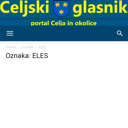
Celjski
Doma
Oznake
ELES
Oznaka: ELES
Glasnik