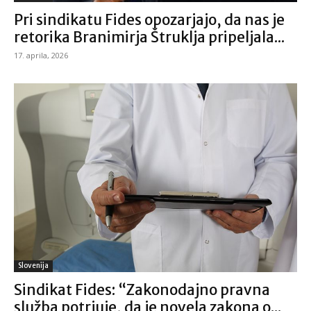
Pri sindikatu Fides opozarjajo, da nas je
retorika Branimirja Štruklja pripeljala...
17. aprila, 2026
Slovenija
Sindikat Fides: “Zakonodajno pravna
služba potrjuje, da je novela zakona o...