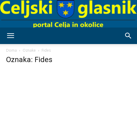
Celjski
Doma
Oznake
Fides
Oznaka: Fides
Glasnik