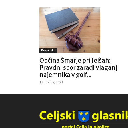
Kozjansko
Občina Šmarje pri Jelšah:
Pravdni spor zaradi vlaganj
najemnika v golf...
17. marca, 2023