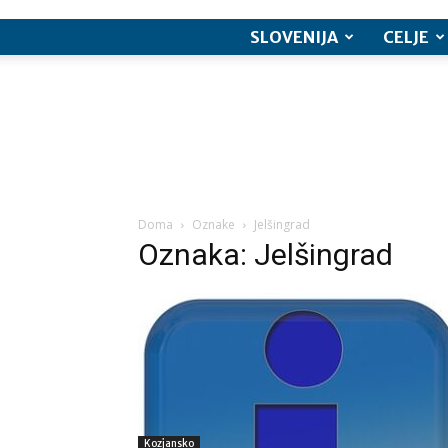
SLOVENIJA
CELJE
Doma
Oznake
Jelšingrad
Oznaka: Jelšingrad
Kozjansko