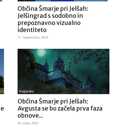
Občina Šmarje pri Jelšah:
Jelšingrad s sodobno in
prepoznavno vizualno
identiteto
11. septembra, 2025
Kozjansko
Občina Šmarje pri Jelšah:
he
Avgusta se bo začela prva faza
obnove...
26. julija, 2023