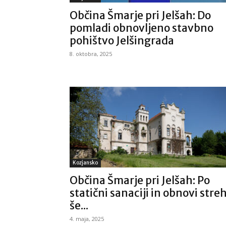
Občina Šmarje pri Jelšah: Do
pomladi obnovljeno stavbno
pohištvo Jelšingrada
8. oktobra, 2025
Kozjansko
Občina Šmarje pri Jelšah: Po
statični sanaciji in obnovi stre
še...
4. maja, 2025