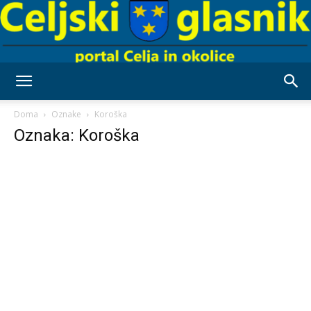
Celjski
Doma
Oznake
Koroška
Oznaka: Koroška
Glasnik