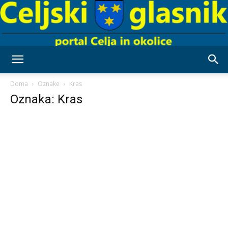
Celjski
Doma
Oznake
Kras
Oznaka: Kras
Glasnik