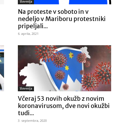
Slovenija
Na proteste v soboto in v
nedeljo v Mariboru protestniki
pripeljali...
6. aprila, 2021
Slovenija
Včeraj 53 novih okužb z novim
a
koronavirusom, dve novi okužbi
tudi...
3. septembra, 2020