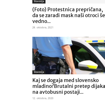
Slovenija
(Foto) Protestnica prepričana,
da se zaradi mask naši otroci še
vedno...
28. oktobra, 2021
Slovenija
Kaj se dogaja med slovensko
mladino?Brutalni pretep dijak
na avtobusni postaji...
12. oktobra, 2020