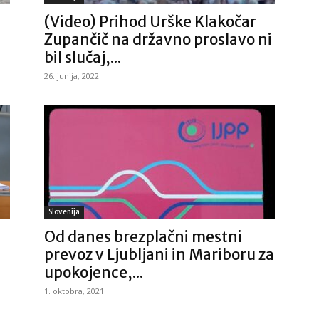
(Video) Prihod Urške Klakočar
Zupančič na državno proslavo ni
bil slučaj,...
26. junija, 2022
Slovenija
Od danes brezplačni mestni
prevoz v Ljubljani in Mariboru za
upokojence,...
1. oktobra, 2021