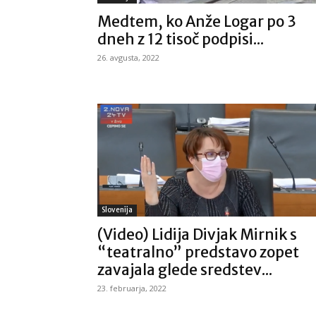
Medtem, ko Anže Logar po 3
dneh z 12 tisoč podpisi...
26. avgusta, 2022
Slovenija
(Video) Lidija Divjak Mirnik s
“teatralno” predstavo zopet
zavajala glede sredstev...
23. februarja, 2022