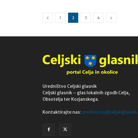
1
2
3
4
Uredništvo Celjski glasnik
Celjski glasnik – glas lokalnih zgodb Celja,
Obsotelja ter Kozjanskega.
Kontaktirajte nas:
urednistvo@celjskiglasnik.