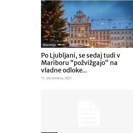
Slovenija
Po Ljubljani, se sedaj tudi v
Mariboru “požvižgajo” na
vladne odloke...
11. decembra, 2021