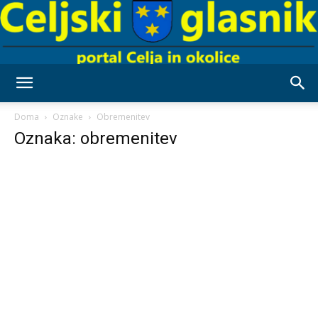
Celjski
Doma
Oznake
Obremenitev
Oznaka: obremenitev
Glasnik