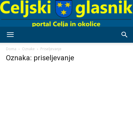
Celjski
Doma
Oznake
Priseljevanje
Oznaka: priseljevanje
Glasnik