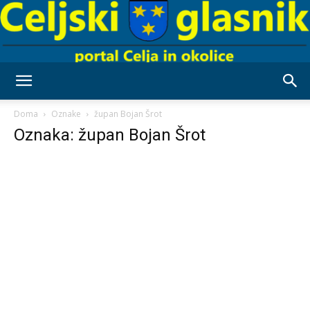
Celjski
Doma
Oznake
župan Bojan Šrot
Oznaka: župan Bojan Šrot
Glasnik