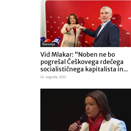
Slovenija
Vid Mlakar: “Noben ne bo
pogrešal Češkovega rdečega
socialističnega kapitalista in...
26. avgusta, 2023