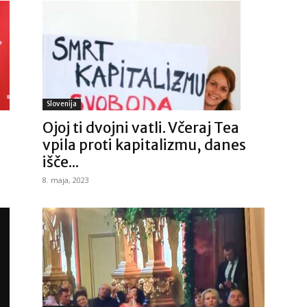
Slovenija
Ojoj ti dvojni vatli. Včeraj Tea
vpila proti kapitalizmu, danes
išče...
8. maja, 2023