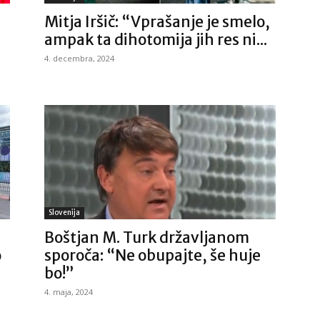
Mitja Iršič: “Vprašanje je smelo,
ampak ta dihotomija jih res ni...
4. decembra, 2024
Slovenija
Boštjan M. Turk državljanom
o
sporoča: “Ne obupajte, še huje
bo!”
4. maja, 2024