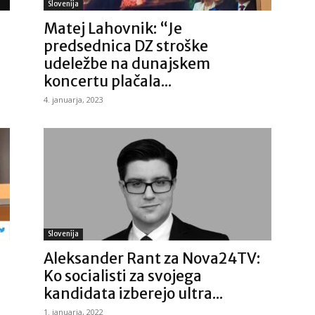
Slovenija
Matej Lahovnik: “Je
predsednica DZ stroške
udeležbe na dunajskem
koncertu plačala...
4. januarja, 2023
Slovenija
Aleksander Rant za Nova24TV:
Ko socialisti za svojega
kandidata izberejo ultra...
1. januarja, 2022