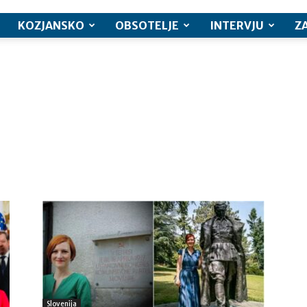
KOZJANSKO
OBSOTELJE
INTERVJU
Z
Slovenija